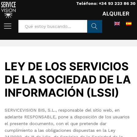
Teléfono: +34 93 223 86 30
Home
/
Aviso legal
Buscar
LEY DE LOS SERVICIOS
DE LA SOCIEDAD DE LA
INFORMACIÓN (LSSI)
SERVICEVISION BIS, S.L., responsable del sitio web, en
adelante RESPONSABLE, pone a disposición de los usuarios
el presente documento, con el que pretende dar
cumplimiento a las obligaciones dispuestas en la Ley